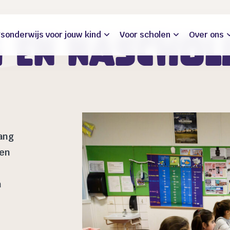
sonderwijs voor jouw kind
Voor scholen
Over ons
g en naschol
ang
 en
n