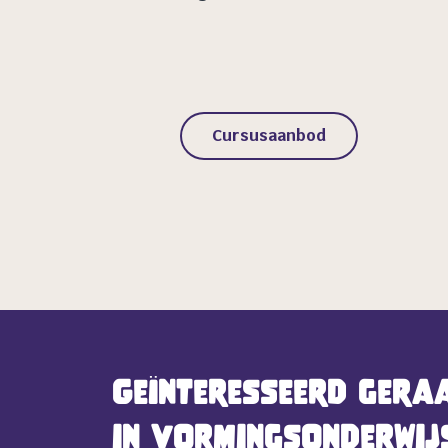
Cursusaanbod
Geïnteresseerd gera
in vormingsonderwij