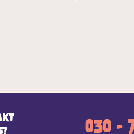
akt
030 - 
s?