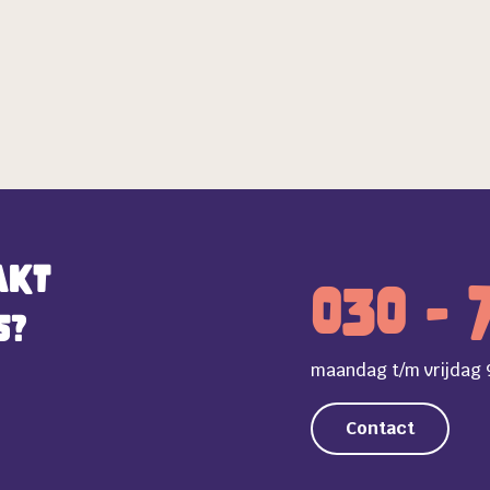
akt
030 - 
s?
maandag t/m vrijdag 9
Contact