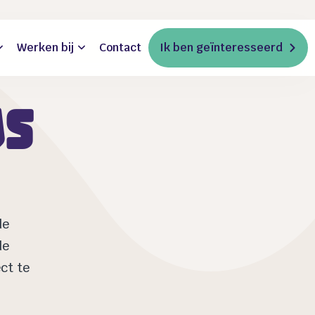
Werken bij
Contact
Ik ben geïnteresseerd
js
de
de
ct te