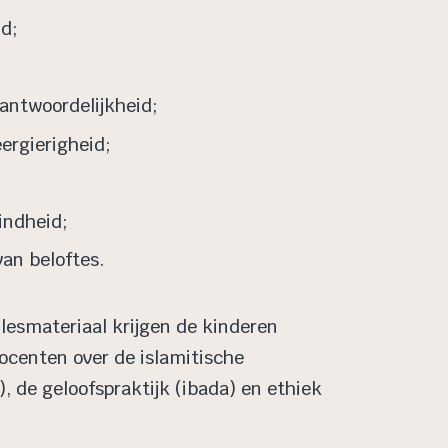
id;
rantwoordelijkheid;
eergierigheid;
indheid;
an beloftes.
 lesmateriaal krijgen de kinderen
ocenten over de islamitische
), de geloofspraktijk (ibada) en ethiek