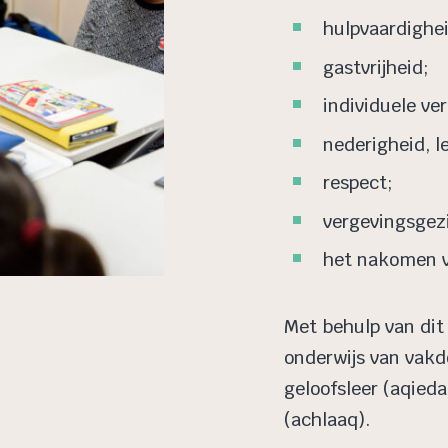
hulpvaardighe
gastvrijheid;
individuele ve
nederigheid, l
respect;
vergevingsgez
het nakomen v
Met behulp van dit
onderwijs van vakd
geloofsleer (aqieda
(achlaaq).