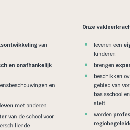
Onze vakleerkrac
itsontwikkeling
van
leveren een
ei
kinderen
isch en onafhankelijk
brengen
exper
beschikken ov
vensbeschouwingen en
gebied van vo
basisschool en
stelt
leven
met anderen
worden
profes
ter
van de school voor
regiobegeleid
erschillende