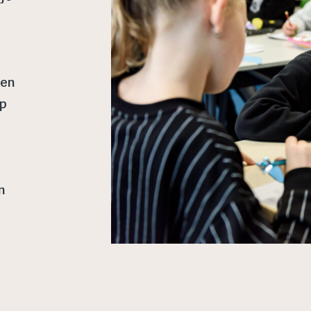
een
op
n