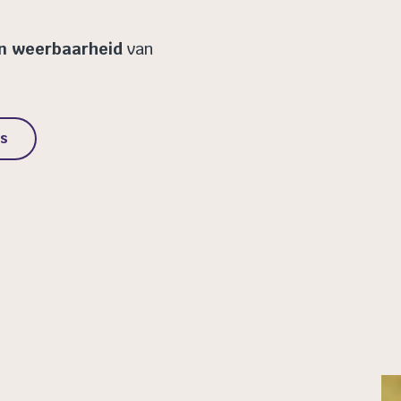
en weerbaarheid
van
s