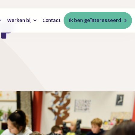
Werken bij
Contact
Ik ben geïnteresseerd
op